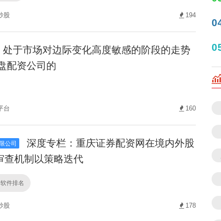
炒股
194
0
0
处于市场对边际变化高度敏感的阶段的走势
实盘配资公司的
平台
160
深度专栏：重庆证券配资网在境内外股
限公司
审查机制以策略迭代
杆软件排名
炒股
178