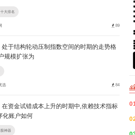
资十大排名
网
89
处于结构轮动压制指数空间的时期的走势格
账户规模扩张为
资
优选
84
0
在资金试错成本上升的时期中,依赖技术指标
序化账户如何
0
诊股神器
0