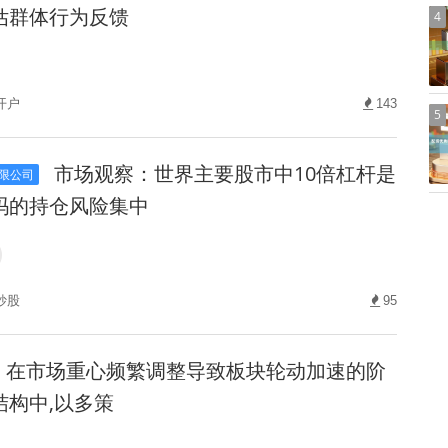
估群体行为反馈
4
开户
143
5
市场观察：世界主要股市中10倍杠杆是
限公司
吗的持仓风险集中
炒股
95
在市场重心频繁调整导致板块轮动加速的阶
结构中,以多策