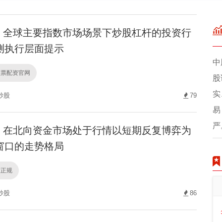
全球主要指数市场场景下炒股杠杆的投资行
测执行层面提示
中
股票配资官网
股
实
炒股
79
易
严
在北向资金市场处于行情以短期反复博弈为
窗口的走势格局
股正规
炒股
86