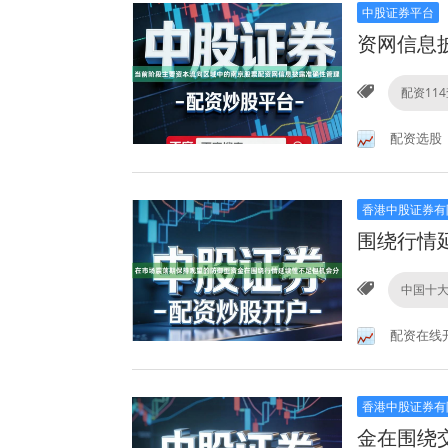
中股证券平台
资网信息
配资11
配资选股
香港中股证券有
围绕行情
中国十大
配资在线
香港中股证券有
金在围绕