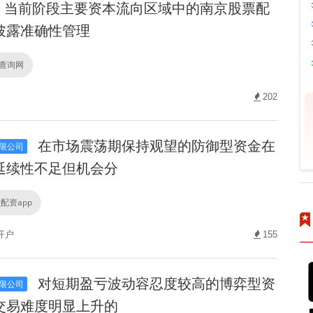
当前阶段主要资本流向区域中的南京股票配
披露准确性管理
4查询网
202
在市场震荡期保持观望的防御型资金在
限公司
延续性不足但机会分
配资app
开户
155
对短期盈亏波动容忍度较高的博弈型资
限公司
交易难度明显上升的